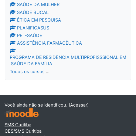
SAÚDE DA MULHER
SAÚDE BUCAL
ÉTICA EM PESQUISA
PLANIFICASUS
PET-SAÚDE
ASSISTÊNCIA FARMACÊUTICA
PROGRAMA DE RESIDÊNCIA MULTIPROFISSSIONAL EM
SAÚDE DA FAMÍLIA
Todos os cursos
...
Você ainda não se identificou. (
Acessar
)
SMS Curitiba
CES/SMS Curitiba